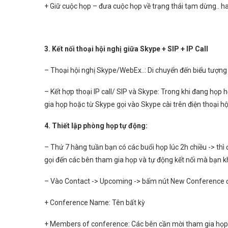
+ Giữ cuộc họp – đưa cuộc họp về trạng thái tạm dừng.. h
3. Kết nối thoại hội nghị giữa Skype + SIP + IP Call
– Thoại hội nghị Skype/WebEx..: Di chuyển đến biểu tượn
– Kết hợp thoại IP call/ SIP và Skype: Trong khi đang họp
gia họp hoặc từ Skype gọi vào Skype cài trên điện thoại 
4. Thiết lập phòng họp tự động:
– Thứ 7 hàng tuần bạn có các buổi họp lúc 2h chiều -> thì 
gọi đến các bên tham gia họp và tự động kết nối mà bạn k
– Vào Contact -> Upcoming -> bấm nút New Conference để
+ Conference Name: Tên bất kỳ
+ Members of conference: Các bên cần mời tham gia họp (S