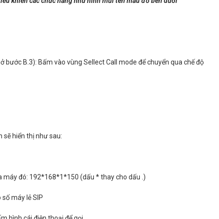
điều khiển các chức năng như hình mũi tên mầu đỏ bên dưới
call ở bước B.3): Bấm vào vùng Sellect Call mode để chuyển qua chế độ
sẽ hiển thị như sau:
của máy đó: 192*168*1*150 (dấu * thay cho dấu .)
p số máy lẻ SIP
m hình cái điện thoại để gọi