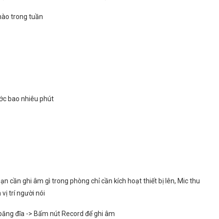
nào trong tuần
ớc bao nhiêu phút
n cần ghi âm gì trong phòng chỉ cần kích hoạt thiết bị lên, Mic thu
vị trí người nói
i băng đĩa -> Bấm nút Record để ghi âm