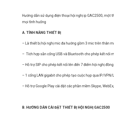
Hướng dẫn sử dụng điện thoại hội nghị ip GAC2500, một thi
mọi tình huống
A. TÍNH NĂNG THIẾT BỊ
– Là thiết bị hội nghị mic đa hướng gồm 3 mic trên thân má
– Tích hợp sẵn cổng USB và Bluetooth cho phép kết nối mọi 
– Hỗ trợ SIP cho phép kết nối lên đến 7 điểm hội nghị đồng
– 1 cổng LAN gigabit cho phép tạo cuộc họp qua IP/VPN/
– Hỗ trợ Google Play cài đặt các phần mềm Skype, WebEx, 
B. HƯỚNG DẪN CÀI ĐẶT THIẾT BỊ HỘI NGHỊ GAC2500