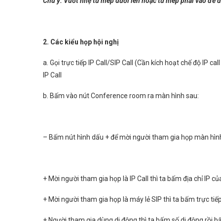
Chú ý: Vuốt nhẹ từ mép dưới lên hoặc từ mép phải vào để 
2. Các kiểu họp hội nghị
a. Gọi trực tiếp IP Call/SIP Call (Cần kích hoạt chế độ IP 
IP Call
b. Bấm vào nút Conference room ra màn hình sau:
– Bấm nút hình dấu + để mời người tham gia họp màn hình 
+ Mời người tham gia họp là IP Call thì ta bấm địa chỉ IP 
+ Mời người tham gia họp là máy lẻ SIP thì ta bấm trực tiế
+ Người tham gia dùng di động thì ta bấm số di động rồi bấ