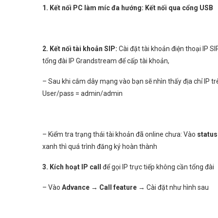
1. Kết nối PC làm míc đa hướng: Kết nối qua cổng USB
2. Kết nối tài khoản SIP:
Cài đặt tài khoản điện thoại IP SI
tổng đài IP Grandstream để cấp tài khoản,
– Sau khi cắm dây mạng vào bạn sẽ nhìn thấy địa chỉ IP tr
User/pass = admin/admin
– Kiểm tra trạng thái tài khoản đã online chưa: Vào
status
xanh thì quá trình đăng ký hoàn thành
3. Kích hoạt IP call
để gọi IP trực tiếp không cần tổng đài
– Vào
Advance → Call feature
→ Cài đặt như hình sau