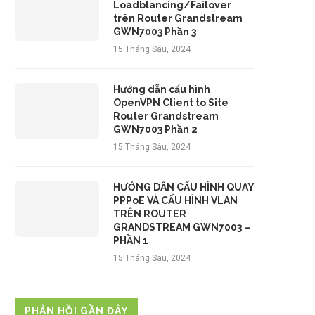
Loadblancing/Failover
trên Router Grandstream
GWN7003 Phần 3
15 Tháng Sáu, 2024
Hướng dẫn cấu hình
OpenVPN Client to Site
Router Grandstream
GWN7003 Phần 2
15 Tháng Sáu, 2024
HƯỚNG DẪN CẤU HÌNH QUAY
PPPoE VÀ CẤU HÌNH VLAN
TRÊN ROUTER
GRANDSTREAM GWN7003 –
PHẦN 1
15 Tháng Sáu, 2024
PHẢN HỒI GẦN ĐÂY