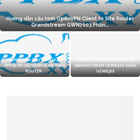
Hướng dẫn cấu hình OpenVPN Client to Site Router
Grandstream GWN7003 Phần...
HƯỚNG DẪN CẤU HÌNH QUAY
CÁCH DI CHUYỂN BACKUP TỪ
PPPoE VÀ CẤU HÌNH VLAN TRÊN
GRANDSTREAM UCM62XX SANG
ROUTER...
UCM63XX