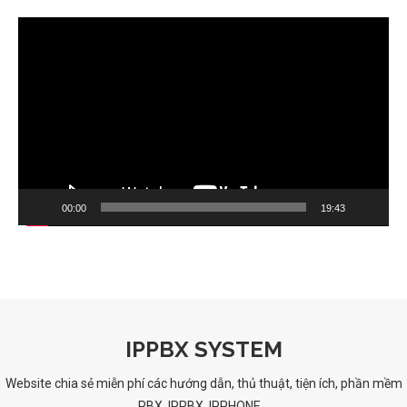
Trình
chơi
Video
00:00
19:43
IPPBX SYSTEM
Website chia sẻ miễn phí các hướng dẫn, thủ thuật, tiện ích, phần mềm
PBX, IPPBX, IPPHONE...