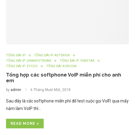
TỔNG ĐÀI IP
TỔNG ĐÀI IP ASTERISK
TỔNG ĐÀI IP GRANDSTREAM
TỔNG ĐÀI IP YEASTAR
TỔNG ĐÀI IP ZYCOO
TỔNG ĐÀI XORCOM
Tổng hợp các softphone VoIP miễn phí cho anh
em
by
admin
6 Tháng Mười Một, 2018
Sau đây là các softphone miễn phí để test cuộc gọi VoIP, qua mấy
năm làm VoIP thì…
READ MORE