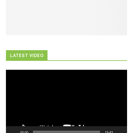
LATEST VIDEO
Trình
chơi
Video
00:00
19:43