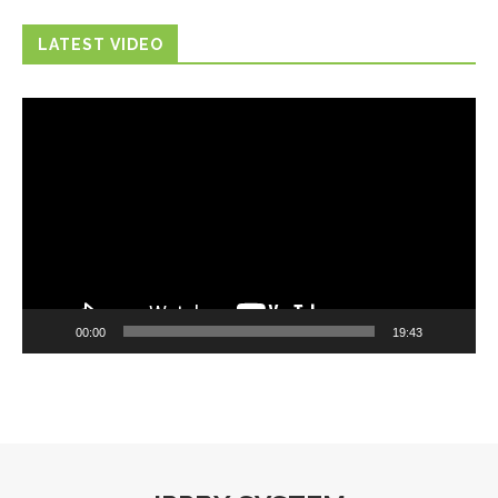
LATEST VIDEO
Trình
chơi
Video
00:00
19:43