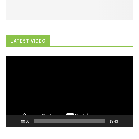
LATEST VIDEO
Trình
chơi
Video
00:00
19:43