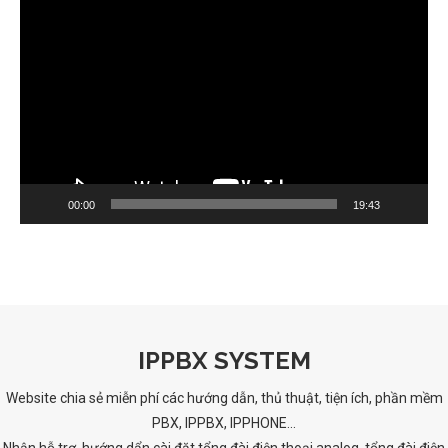
Trình
chơi
Video
00:00
19:43
IPPBX SYSTEM
Website chia sẻ miễn phí các hướng dẫn, thủ thuật, tiện ích, phần mềm
PBX, IPPBX, IPPHONE...
Nhận hỗ trợ, hướng dẩn cài đặt tổng đài điện thoại analog, tổng đài điện